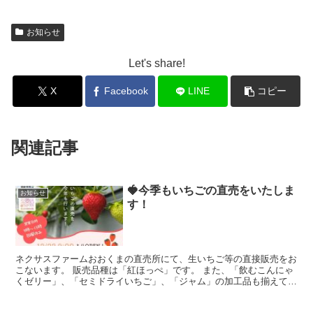
お知らせ
Let's share!
X
Facebook
LINE
コピー
関連記事
🍓今季もいちごの直売をいたしま
お知らせ
す！
ネクサスファームおおくまの直売所にて、生いちご等の直接販売をお
こないます。 販売品種は「紅ほっぺ」です。 また、「飲むこんにゃ
くゼリー」、「セミドライいちご」、「ジャム」の加工品も揃えてお
待ちしております！ 営業日時 営業期間：2024年1...