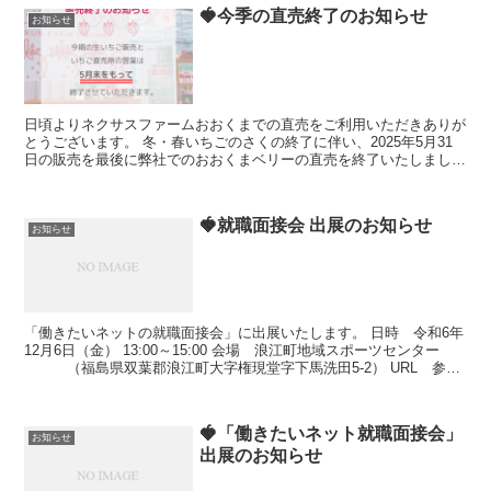
🍓今季の直売終了のお知らせ
お知らせ
日頃よりネクサスファームおおくまでの直売をご利用いただきありが
とうございます。 冬・春いちごのさくの終了に伴い、2025年5月31
日の販売を最後に弊社でのおおくまベリーの直売を終了いたしまし
た。 皆様よりご愛顧賜りましたことを心から御礼申し...
🍓就職面接会 出展のお知らせ
お知らせ
「働きたいネットの就職面接会」に出展いたします。 日時 令和6年
12月6日（金） 13:00～15:00 会場 浪江町地域スポーツセンター
（福島県双葉郡浪江町大字権現堂字下馬洗田5-2） URL 参加
予約ページ r6_mensets...
🍓「働きたいネット就職面接会」
お知らせ
出展のお知らせ